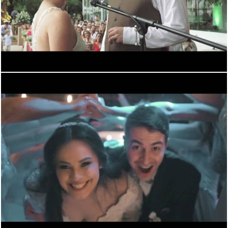
2985
0
5299
0