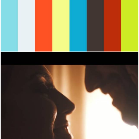
3740
0
2976
0